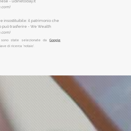
nese - udinetoday.it
e.com)
e insostituibile: il patrimonio che
o può trasferire - We Wealth
e.com)
sono state selezionate da
Google
ave di ricerca 'notaio'.