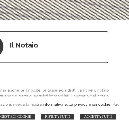
Il Notaio
ma anche le imposte, le tasse ed i diritti vari che il notaio
ando si tratta di acquisti immobiliari) l'onorario del notaio
incidenza delle singole voci sul totale richiesto.
mazioni, riveda la nostra
informativa sulla privacy e sui cookie
. Può
A titolo d'esempio: l'onorario notarile non incide quasi mai
GESTISCI COOKIE
RIFIUTA TUTTI
ACCETTA TUTTI
vicina alla metà di tale importo.
variabili da tenere in considerazione. Gli onorari notarili, in