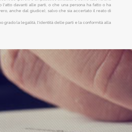
to l'atto davanti alle parti, o che una persona ha fatto o ha
ero, anche dal giudice), salvo che sia accertato il reato di
o grado la legalità, l'identità delle parti e la conformità alla