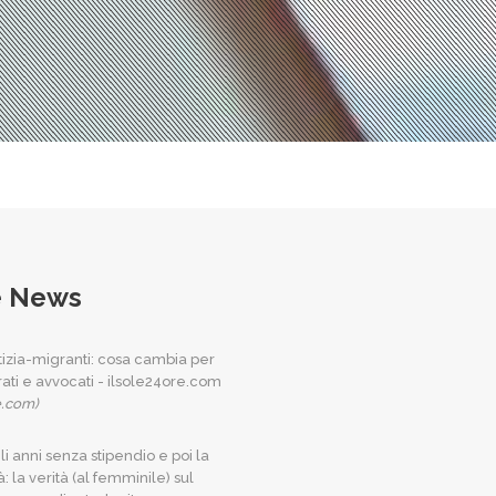
e News
tizia-migranti: cosa cambia per
rati e avvocati - ilsole24ore.com
e.com)
li anni senza stipendio e poi la
: la verità (al femminile) sul