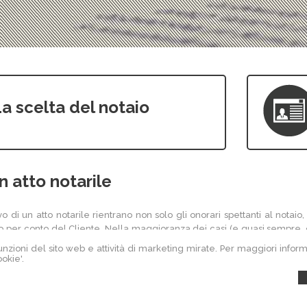
a scelta del notaio
un atto notarile
 di un atto notarile rientrano non solo gli onorari spettanti al notaio, 
o per conto del Cliente. Nella maggioranza dei casi (e quasi sempre, qu
parte minoritaria del costo totale. Il notaio potrà comunque precisare l'
 funzioni del sito web e attività di marketing mirate. Per maggiori infor
okie'.
he possono svolgersi a proposito dei passaggi di proprietà di veicoli. 
uro nei costi di immatricolazione di una vettura nuova, e per lo più si av
 qui indicazioni, seppure di massima, del costo di un atto: troppe sono le 