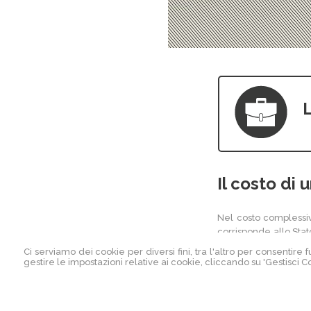
L
Il costo di 
Nel costo complessivo
corrisponde allo Stat
rappresenta solo una 
Ci serviamo dei cookie per diversi fini, tra l'altro per consentire
gestire le impostazioni relative ai cookie, cliccando su 'Gestisci Co
Considerazioni analog
per più di cinquanta e
E' impossibile fornire