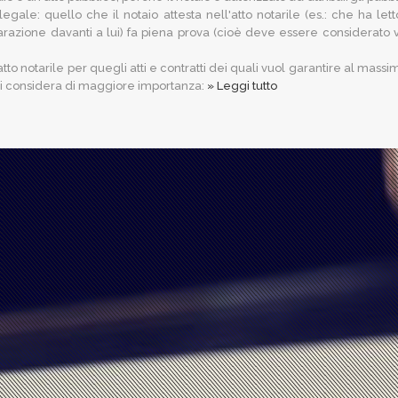
 legale: quello che il notaio attesta nell'atto notarile (es.: che ha let
iarazione davanti a lui) fa piena prova (cioè deve essere considerato v
tto notarile per quegli atti e contratti dei quali vuol garantire al massim
 li considera di maggiore importanza:
» Leggi tutto