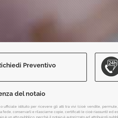
ichiedi Preventivo
nza del notaio
o ufficiale istituito per ricevere gli atti tra vivi (cioè vendite, permute
a fede, conservarli e rilasciarne copie, certificati (e cioè riassunti) ed est
aio è un atto pubblico, perchè il notaio è autorizzato ad attribuirgli pu