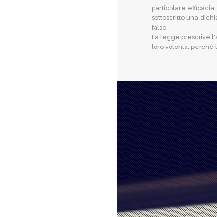
particolare efficacia
sottoscritto una dich
falso.
La legge prescrive l'a
loro volontà, perchè