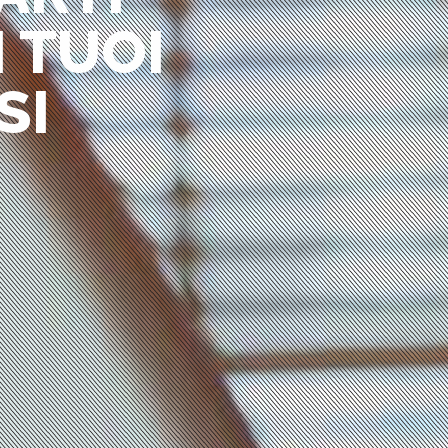
 TUOI
SI