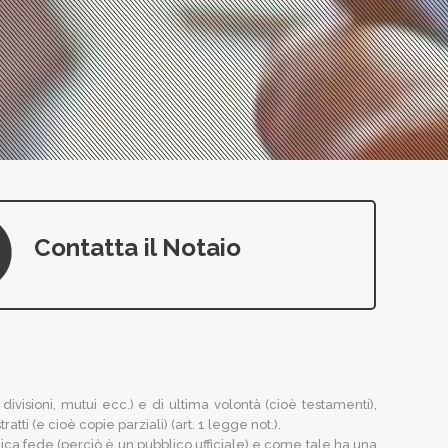
Contatta il Notaio
, divisioni, mutui ecc.) e di ultima volontà (cioè testamenti),
ratti (e cioè copie parziali) (art. 1 legge not.).
bblica fede (perciò è un pubblico ufficiale) e come tale ha una