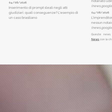
notariato udi
04/08/2026
(news.googl
Inserimento di prompt sleali negli atti
giudiziari: quali conseguenze? L'esempio di
04/08/2026
un caso brasiliano
L'imprenditor
nessun notai
(news.googl
Queste news 
News
con la chi